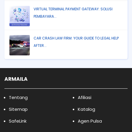
VIRTUAL TERMINAL PAYMENT GATEWAY: SOLUSI
PEMBAYARA...
CAR CRASH LAW FIRM: YOUR GUIDE TO LEGAL HELP
AFTER...
ARMAILA
Tentang
Afiliasi
Sitemap
Katalog
SafeLink
Agen Pulsa