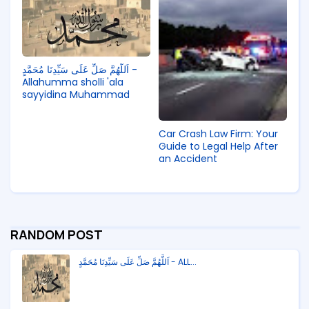
اَللَّهُمَّ صَلِّ عَلَى سَيِّدِنَا مُحَمَّدٍ -
Allahumma sholli 'ala
sayyidina Muhammad
Car Crash Law Firm: Your
Guide to Legal Help After
an Accident
RANDOM POST
اَللَّهُمَّ صَلِّ عَلَى سَيِّدِنَا مُحَمَّدٍ - ALL...